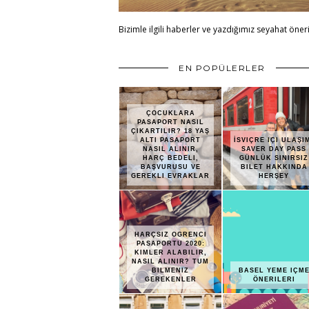
Bizimle ilgili haberler ve yazdığımız seyahat öneri
EN POPÜLERLER
ÇOCUKLARA
PASAPORT NASIL
ÇIKARTILIR? 18 YAŞ
ALTI PASAPORT
İSVIÇRE IÇI ULAŞI
NASIL ALINIR,
SAVER DAY PASS
HARÇ BEDELI,
GÜNLÜK SINIRSIZ
BAŞVURUSU VE
BILET HAKKINDA
GEREKLI EVRAKLAR
HERŞEY
HARÇSIZ OGRENCI
PASAPORTU 2020:
KIMLER ALABILIR,
NASIL ALINIR? TUM
BILMENIZ
BASEL YEME IÇM
GEREKENLER
ÖNERILERI