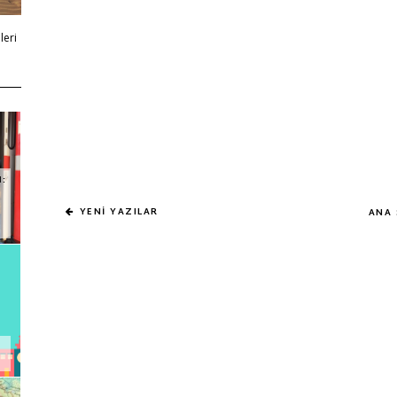
leri
M:
YENİ YAZILAR
ANA 
E