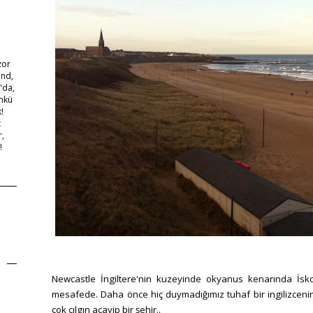
zor
and,
'da,
ünkü
!
t
,
!
Newcastle İngiltere'nin kuzeyinde okyanus kenarında
İsk
mesafede. Daha önce hiç duymadığımız tuhaf bir ingilizceni
çok çılgın acayip bir şehir..